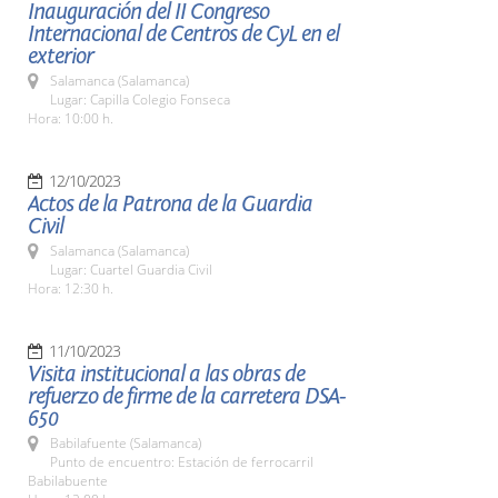
Inauguración del II Congreso
Internacional de Centros de CyL en el
exterior
Salamanca (Salamanca)
Lugar: Capilla Colegio Fonseca
Hora: 10:00 h.
12/10/2023
Actos de la Patrona de la Guardia
Civil
Salamanca (Salamanca)
Lugar: Cuartel Guardia Civil
Hora: 12:30 h.
11/10/2023
Visita institucional a las obras de
refuerzo de firme de la carretera DSA-
650
Babilafuente (Salamanca)
Punto de encuentro: Estación de ferrocarril
Babilabuente