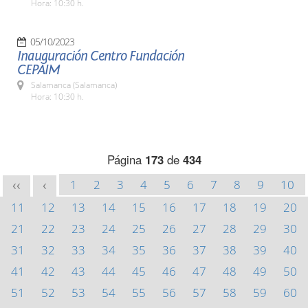
Hora: 10:30 h.
05/10/2023
Inauguración Centro Fundación
CEPAIM
Salamanca (Salamanca)
Hora: 10:30 h.
Página
173
de
434
1
2
3
4
5
6
7
8
9
10
<<
<
11
12
13
14
15
16
17
18
19
20
21
22
23
24
25
26
27
28
29
30
31
32
33
34
35
36
37
38
39
40
41
42
43
44
45
46
47
48
49
50
51
52
53
54
55
56
57
58
59
60