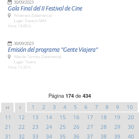
30/09/2023
Gala Final del II Festival de Cine
Pelabravo (Salamanca)
Lugar: Espacio MAS
Hora: 19:00 h.
30/09/2023
Emisión del programa "Gente Viajera"
Alba de Tormes (Salamanca)
Lugar: Teatro
Hora: 13:20 h.
Página
174
de
434
1
2
3
4
5
6
7
8
9
10
<<
<
11
12
13
14
15
16
17
18
19
20
21
22
23
24
25
26
27
28
29
30
31
32
33
34
35
36
37
38
39
40