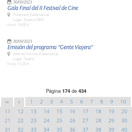
30/09/2023
Gala Final del II Festival de Cine
Pelabravo (Salamanca)
Lugar: Espacio MAS
Hora: 19:00 h.
30/09/2023
Emisión del programa "Gente Viajera"
Alba de Tormes (Salamanca)
Lugar: Teatro
Hora: 13:20 h.
Página
174
de
434
1
2
3
4
5
6
7
8
9
10
<<
<
11
12
13
14
15
16
17
18
19
20
21
22
23
24
25
26
27
28
29
30
31
32
33
34
35
36
37
38
39
40