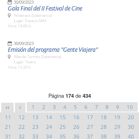
30/09/2023
Gala Final del II Festival de Cine
Pelabravo (Salamanca)
Lugar: Espacio MAS
Hora: 19:00 h.
30/09/2023
Emisión del programa "Gente Viajera"
Alba de Tormes (Salamanca)
Lugar: Teatro
Hora: 13:20 h.
Página
174
de
434
1
2
3
4
5
6
7
8
9
10
<<
<
11
12
13
14
15
16
17
18
19
20
21
22
23
24
25
26
27
28
29
30
31
32
33
34
35
36
37
38
39
40