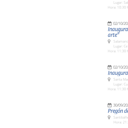
Lugar: Sa
Hora: 10:30 
02/10/20
Inaugurac
arte"
Salamanc
Lugar: Ce
Hora: 11:30 
02/10/20
Inaugurac
Santa Ma
Lugar: Cu
Hora: 11:30 
30/09/20
Pregón de
Santibáñ
Hora: 21: