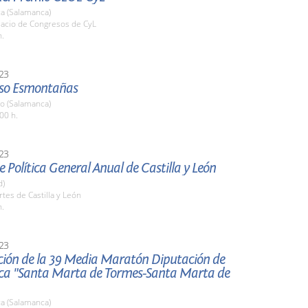
a (Salamanca)
lacio de Congresos de CyL
h.
23
so Esmontañas
io (Salamanca)
00 h.
23
 Política General Anual de Castilla y León
d)
rtes de Castilla y León
h.
23
ción de la 39 Media Maratón Diputación de
a "Santa Marta de Tormes-Santa Marta de
a (Salamanca)