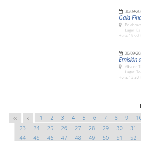
30/09/20
Gala Final
Pelabrav
Lugar: E
Hora: 19:00 
30/09/20
Emisión 
Alba de 
Lugar: Te
Hora: 13:20 
1
2
3
4
5
6
7
8
9
1
<<
<
23
24
25
26
27
28
29
30
31
44
45
46
47
48
49
50
51
52