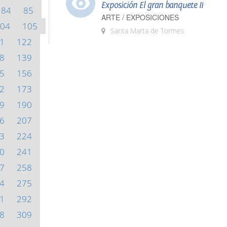
Exposición El gran banquete II
84
85
ARTE / EXPOSICIONES
04
105
Santa Marta de Tormes
1
122
8
139
5
156
2
173
9
190
6
207
3
224
0
241
7
258
4
275
1
292
8
309