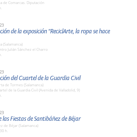
la de Comarcas. Diputación
h.
23
ión de la exposición "ReciclArte, la ropa se hace
a (Salamanca)
ntro Julián Sánchez el Charro
h.
23
ión del Cuartel de la Guardia Civil
rta de Tormes (Salamanca)
artel de la Guardia Civil (Avenida de Valladolid, 9)
h.
23
 las Fiestas de Santibáñez de Béjar
ez de Béjar (Salamanca)
30 h.