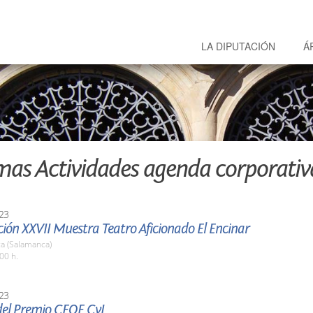
LA DIPUTACIÓN
Á
mas Actividades agenda corporativ
23
ión XXVII Muestra Teatro Aficionado El Encinar
a (Salamanca)
00 h.
23
del Premio CEOE CyL