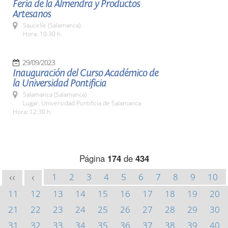
Feria de la Almendra y Productos
Artesanos
Saucelle (Salamanca)
Hora: 10:30 h.
29/09/2023
Inauguración del Curso Académico de
la Universidad Pontificia
Salamanca (Salamanca)
Lugar: Universidad Pontificia de Salamanca
Hora: 12:30 h.
Página
174
de
434
1
2
3
4
5
6
7
8
9
10
<<
<
11
12
13
14
15
16
17
18
19
20
21
22
23
24
25
26
27
28
29
30
31
32
33
34
35
36
37
38
39
40