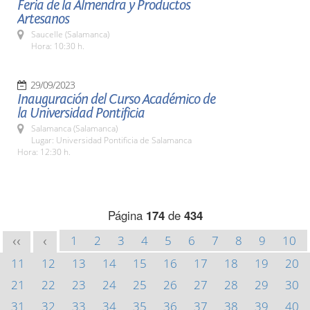
Feria de la Almendra y Productos
Artesanos
Saucelle (Salamanca)
Hora: 10:30 h.
29/09/2023
Inauguración del Curso Académico de
la Universidad Pontificia
Salamanca (Salamanca)
Lugar: Universidad Pontificia de Salamanca
Hora: 12:30 h.
Página
174
de
434
1
2
3
4
5
6
7
8
9
10
<<
<
11
12
13
14
15
16
17
18
19
20
21
22
23
24
25
26
27
28
29
30
31
32
33
34
35
36
37
38
39
40