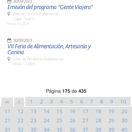
30/09/2023
Emisión del programa "Gente Viajera"
Alba de Tormes (Salamanca)
Lugar: Teatro
Hora: 13:20 h.
30/09/2023
VII Feria de Alimentación, Artesanía y
Canina
Villar de Peralonso (Salamanca)
Hora: 12:00 h.
Página
175
de
435
1
2
3
4
5
6
7
8
9
10
<<
<
11
12
13
14
15
16
17
18
19
20
21
22
23
24
25
26
27
28
29
30
31
32
33
34
35
36
37
38
39
40