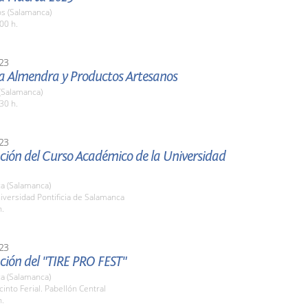
os (Salamanca)
00 h.
23
la Almendra y Productos Artesanos
(Salamanca)
30 h.
23
ción del Curso Académico de la Universidad
a (Salamanca)
iversidad Pontificia de Salamanca
h.
23
ción del "TIRE PRO FEST"
a (Salamanca)
cinto Ferial. Pabellón Central
h.