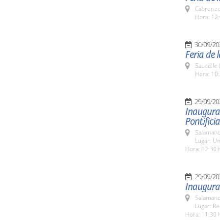
Cabreriz
Hora: 12:
30/09/20
Feria de 
Saucelle 
Hora: 10:
29/09/20
Inaugura
Pontificia
Salamanc
Lugar: Un
Hora: 12:30 
29/09/20
Inaugura
Salamanc
Lugar: Re
Hora: 11:30 