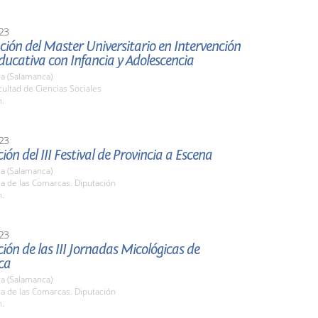
23
ión del Master Universitario en Intervención
Educativa con Infancia y Adolescencia
a (Salamanca)
cultad de Ciencias Sociales
h.
23
ión del III Festival de Provincia a Escena
a (Salamanca)
la de las Comarcas. Diputación
h.
23
ión de las III Jornadas Micológicas de
ca
a (Salamanca)
la de las Comarcas. Diputación
h.