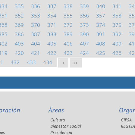
334
335
336
337
338
339
340
341
34
351
352
353
354
355
356
357
358
35
368
369
370
371
372
373
374
375
37
385
386
387
388
389
390
391
392
39
402
403
404
405
406
407
408
409
41
419
420
421
422
423
424
425
426
42
31
432
433
434
>
>>
oración
Áreas
Orga
Cultura
CIPSA
Bienestar Social
REGTS
nes
Presidencia