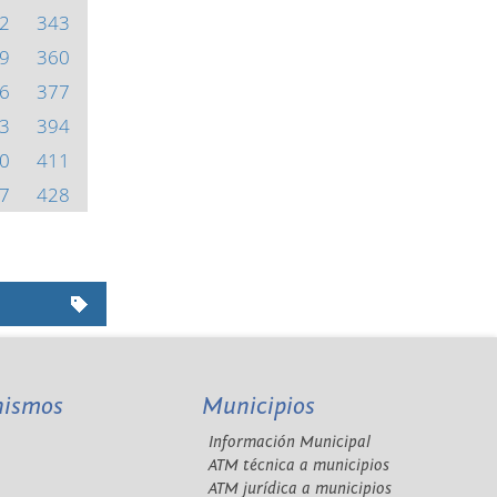
2
343
9
360
6
377
3
394
0
411
7
428
nismos
Municipios
Información Municipal
A
ATM técnica a municipios
ATM jurídica a municipios