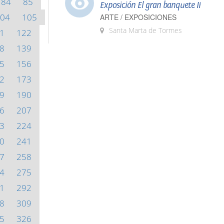
84
85
Exposición El gran banquete II
04
105
ARTE / EXPOSICIONES
Santa Marta de Tormes
1
122
8
139
5
156
2
173
9
190
6
207
3
224
0
241
7
258
4
275
1
292
8
309
5
326