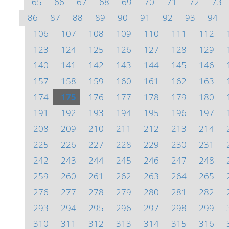
65
66
67
68
69
70
71
72
73
86
87
88
89
90
91
92
93
94
106
107
108
109
110
111
112
123
124
125
126
127
128
129
140
141
142
143
144
145
146
157
158
159
160
161
162
163
174
175
176
177
178
179
180
191
192
193
194
195
196
197
208
209
210
211
212
213
214
225
226
227
228
229
230
231
242
243
244
245
246
247
248
259
260
261
262
263
264
265
276
277
278
279
280
281
282
293
294
295
296
297
298
299
310
311
312
313
314
315
316