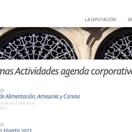
LA DIPUTACIÓN
Á
mas Actividades agenda corporativ
23
 de Alimentación, Artesanía y Canina
 Peralonso (Salamanca)
00 h.
23
la Huerta 2023