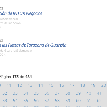
23
ción de INTUR Negocios
a (Salamanca)
rre de los Anaya
h.
23
e las Fiestas de Tarazona de Guareña
 de Guareña (Salamanca)
00 h.
Página
175
de
434
0
11
12
13
14
15
16
17
18
19
20
32
33
34
35
36
37
38
39
40
41
53
54
55
56
57
58
59
60
61
62