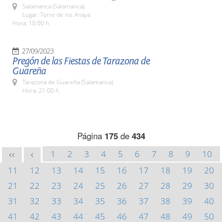
Salamanca (Salamanca)
Lugar: Torre de los Anaya
Hora: 10:00 h.
27/09/2023
Pregón de las Fiestas de Tarazona de
Guareña
Tarazona de Guareña (Salamanca)
Hora: 21:00 h.
Página
175
de
434
1
2
3
4
5
6
7
8
9
10
<<
<
11
12
13
14
15
16
17
18
19
20
21
22
23
24
25
26
27
28
29
30
31
32
33
34
35
36
37
38
39
40
41
42
43
44
45
46
47
48
49
50