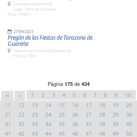
Salamanca (Salamanca)
Lugar: Torre de los Anaya
Hora: 10:00 h.
27/09/2023
Pregón de las Fiestas de Tarazona de
Guareña
Tarazona de Guareña (Salamanca)
Hora: 21:00 h.
Página
175
de
434
1
2
3
4
5
6
7
8
9
10
<<
<
11
12
13
14
15
16
17
18
19
20
21
22
23
24
25
26
27
28
29
30
31
32
33
34
35
36
37
38
39
40
41
42
43
44
45
46
47
48
49
50