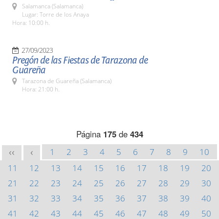
Salamanca (Salamanca)
Lugar: Torre de los Anaya
Hora: 10:00 h.
27/09/2023
Pregón de las Fiestas de Tarazona de
Guareña
Tarazona de Guareña (Salamanca)
Hora: 21:00 h.
Página
175
de
434
1
2
3
4
5
6
7
8
9
10
<<
<
11
12
13
14
15
16
17
18
19
20
21
22
23
24
25
26
27
28
29
30
31
32
33
34
35
36
37
38
39
40
41
42
43
44
45
46
47
48
49
50