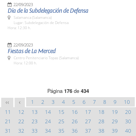
22/09/2023
Día de la Subdelegación de Defensa
Salamanca (Salamanca)
Lugar: Subdelegación de Defensa
Hora: 12:30 h.
22/09/2023
Fiestas de La Merced
Centro Penitenciario Topas (Salamanca)
Hora: 12:00 h.
Página
176
de
434
1
2
3
4
5
6
7
8
9
10
<<
<
11
12
13
14
15
16
17
18
19
20
21
22
23
24
25
26
27
28
29
30
31
32
33
34
35
36
37
38
39
40