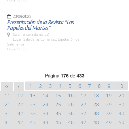
Hora: 12:00h.
20/09/2023
Presentación de la Revista "Los
Papeles del Martes"
Salamanca (Salamanca)
Lugar: Sala de las Comarcas. Diputación de
Salamanca
Hora: 11:00 h.
Página
176
de
433
1
2
3
4
5
6
7
8
9
10
<<
<
11
12
13
14
15
16
17
18
19
20
21
22
23
24
25
26
27
28
29
30
31
32
33
34
35
36
37
38
39
40
41
42
43
44
45
46
47
48
49
50