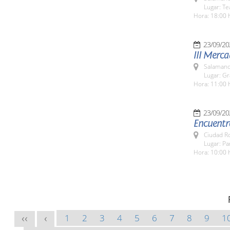
Lugar: Te
Hora: 18:00 
23/09/20
III Merc
Salamanc
Lugar: Gr
Hora: 11:00 
23/09/20
Encuentro
Ciudad R
Lugar: P
Hora: 10:00 
1
2
3
4
5
6
7
8
9
1
<<
<