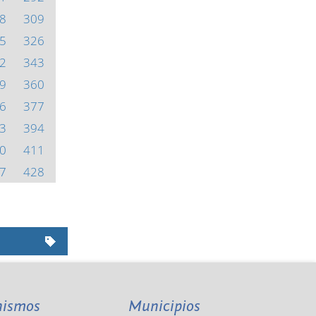
8
309
5
326
2
343
9
360
6
377
3
394
0
411
7
428
nismos
Municipios