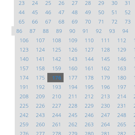
23
24
25
26
27
28
29
30
31
44
45
46
47
48
49
50
51
52
65
66
67
68
69
70
71
72
73
86
87
88
89
90
91
92
93
94
106
107
108
109
110
111
112
123
124
125
126
127
128
129
140
141
142
143
144
145
146
157
158
159
160
161
162
163
174
175
176
177
178
179
180
191
192
193
194
195
196
197
208
209
210
211
212
213
214
225
226
227
228
229
230
231
242
243
244
245
246
247
248
259
260
261
262
263
264
265
276
277
278
279
280
281
282