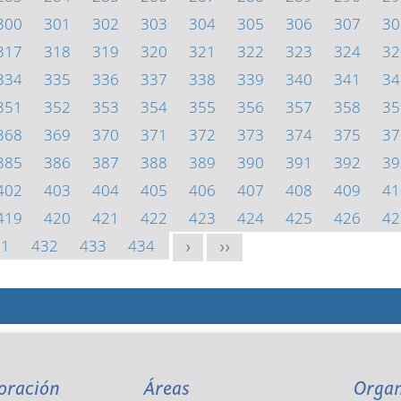
300
301
302
303
304
305
306
307
30
317
318
319
320
321
322
323
324
32
334
335
336
337
338
339
340
341
34
351
352
353
354
355
356
357
358
35
368
369
370
371
372
373
374
375
37
385
386
387
388
389
390
391
392
39
402
403
404
405
406
407
408
409
41
419
420
421
422
423
424
425
426
42
31
432
433
434
>
>>
oración
Áreas
Orga