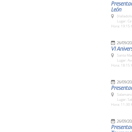
Presentac
León
(Valladoli
Lugar: Ce
Hora: 19:15 
26/09/20
VI Aniver
Santa Ma
Lugar: Av
Hora: 18:15 
26/09/20
Presentac
Salamanc
Lugar: Sa
Hora: 11:30 
26/09/20
Presentac