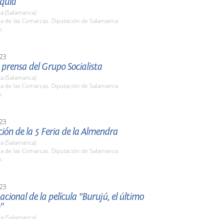
quia
a (Salamanca)
la de las Comarcas. Diputación de Salamanca
h.
23
prensa del Grupo Socialista
a (Salamanca)
la de las Comarcas. Diputación de Salamanca
h.
23
ión de la 5 Feria de la Almendra
a (Salamanca)
la de las Comarcas. Diputación de Salamanca.
h.
23
acional de la película "Burujú, el último
"
a (Salamanca)