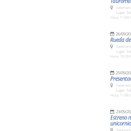
Tauroma
Salamanc
Lugar: Sa
Hora: 11:00 
26/09/20
Rueda de 
Salamanc
Lugar: Sa
Hora: 10:30 
25/09/20
Presentac
Salamanc
Lugar: Sa
Hora: 11:00 
23/09/20
Estreno n
unicornio
Salamanc