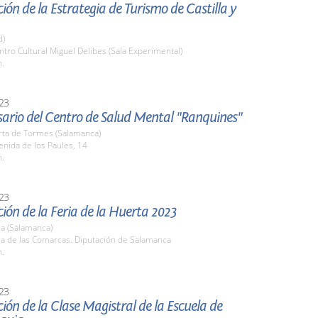
ión de la Estrategia de Turismo de Castilla y
d)
ntro Cultural Miguel Delibes (Sala Experimental)
h.
23
sario del Centro de Salud Mental "Ranquines"
rta de Tormes (Salamanca)
enida de los Paules, 14
h.
23
ión de la Feria de la Huerta 2023
a (Salamanca)
la de las Comarcas. Diputación de Salamanca
h.
23
ión de la Clase Magistral de la Escuela de