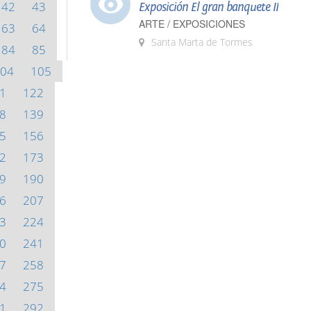
42
43
Exposición El gran banquete II
ARTE / EXPOSICIONES
63
64
Santa Marta de Tormes
84
85
04
105
1
122
8
139
5
156
2
173
9
190
6
207
3
224
0
241
7
258
4
275
1
292