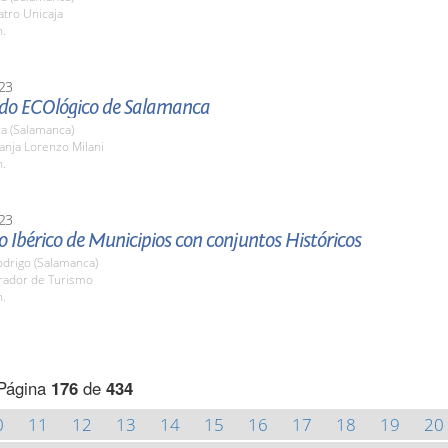
atro Unicaja
h.
23
ado ECOlógico de Salamanca
a (Salamanca)
anja Lorenzo Milani
h.
23
 Ibérico de Municipios con conjuntos Históricos
odrigo (Salamanca)
arador de Turismo
h.
Página
176
de
434
0
11
12
13
14
15
16
17
18
19
20