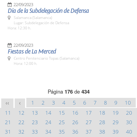
22/09/2023
Día de la Subdelegación de Defensa
Salamanca (Salamanca)
Lugar: Subdelegación de Defensa
Hora: 12:30 h.
22/09/2023
Fiestas de La Merced
Centro Penitenciario Topas (Salamanca)
Hora: 12:00 h.
Página
176
de
434
1
2
3
4
5
6
7
8
9
10
<<
<
11
12
13
14
15
16
17
18
19
20
21
22
23
24
25
26
27
28
29
30
31
32
33
34
35
36
37
38
39
40