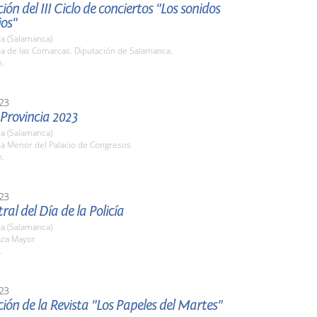
ión del III Ciclo de conciertos "Los sonidos
ios"
a (Salamanca)
la de las Comarcas. Diputación de Salamanca.
h.
23
 Provincia 2023
a (Salamanca)
la Menor del Palacio de Congresos
h.
23
ral del Día de la Policía
a (Salamanca)
aza Mayor
.
23
ión de la Revista "Los Papeles del Martes"