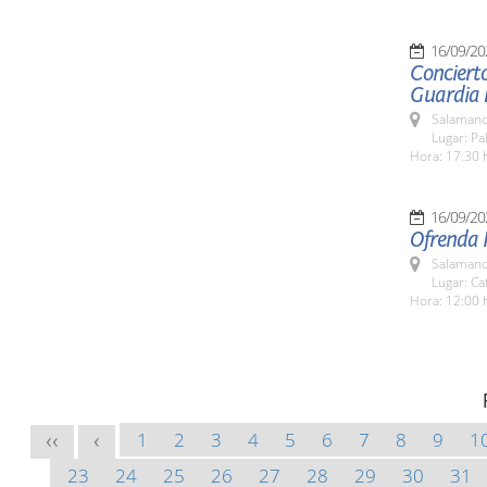
16/09/20
Concierto
Guardia 
Salamanc
Lugar: Pa
Hora: 17:30 
16/09/20
Ofrenda F
Salamanc
Lugar: Ca
Hora: 12:00 
1
2
3
4
5
6
7
8
9
1
<<
<
23
24
25
26
27
28
29
30
31