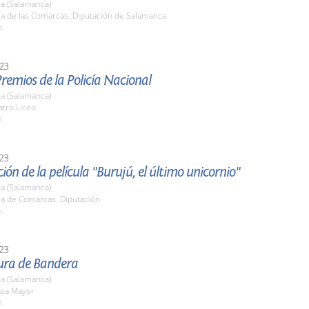
a (Salamanca)
la de las Comarcas. Diputación de Salamanca
h.
23
remios de la Policía Nacional
a (Salamanca)
atro Liceo
h.
23
ión de la película "Burujú, el último unicornio"
a (Salamanca)
la de Comarcas. Diputación
h.
23
Jura de Bandera
a (Salamanca)
aza Mayor
h.