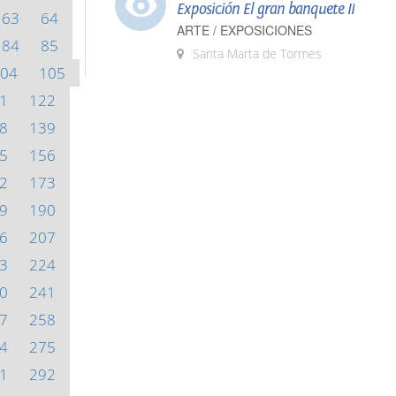
Exposición El gran banquete II
63
64
ARTE / EXPOSICIONES
84
85
Santa Marta de Tormes
04
105
1
122
8
139
5
156
2
173
9
190
6
207
3
224
0
241
7
258
4
275
1
292