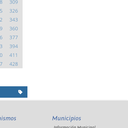
8
309
5
326
2
343
9
360
6
377
3
394
0
411
7
428
nismos
Municipios
Información Municipal