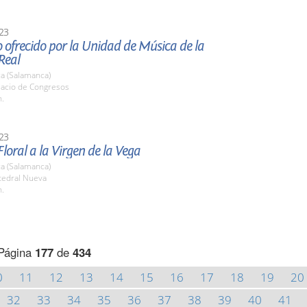
23
 ofrecido por la Unidad de Música de la
Real
a (Salamanca)
lacio de Congresos
h.
23
loral a la Virgen de la Vega
a (Salamanca)
tedral Nueva
h.
Página
177
de
434
0
11
12
13
14
15
16
17
18
19
20
32
33
34
35
36
37
38
39
40
41