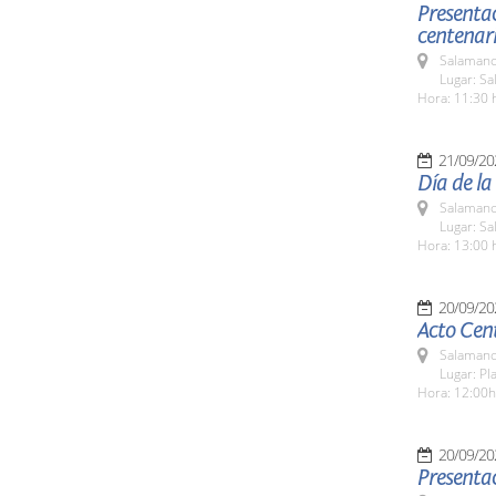
Presentac
centenar
Salamanc
Lugar: Sa
Hora: 11:30 
21/09/20
Día de la
Salamanc
Lugar: Sa
Hora: 13:00 
20/09/20
Acto Cent
Salamanc
Lugar: Pl
Hora: 12:00h
20/09/20
Presentac