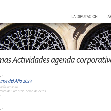
LA DIPUTACIÓN
Á
mas Actividades agenda corporativ
23
yme del Año 2023
a (Salamanca)
ámara de Comercio. Salón de Actos
h.
23