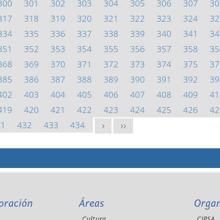
300
301
302
303
304
305
306
307
30
317
318
319
320
321
322
323
324
32
334
335
336
337
338
339
340
341
34
351
352
353
354
355
356
357
358
35
368
369
370
371
372
373
374
375
37
385
386
387
388
389
390
391
392
39
402
403
404
405
406
407
408
409
41
419
420
421
422
423
424
425
426
42
31
432
433
434
>
>>
oración
Áreas
Orga
Cultura
CIPSA