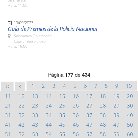
Salamanca
Hora: 11:00 h.
19/09/2023
Gala de Premios de la Policía Nacional
Salamanca (Salamanca)
Lugar: Teatro Liceo
Hora: 19:00 h.
Página
177
de
434
1
2
3
4
5
6
7
8
9
10
<<
<
11
12
13
14
15
16
17
18
19
20
21
22
23
24
25
26
27
28
29
30
31
32
33
34
35
36
37
38
39
40
41
42
43
44
45
46
47
48
49
50
51
52
53
54
55
56
57
58
59
60