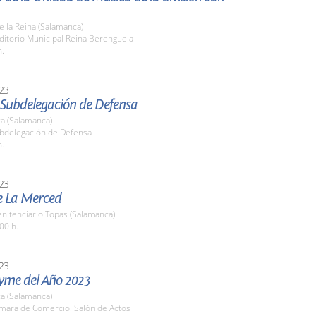
de la Reina (Salamanca)
ditorio Municipal Reina Berenguela
h.
23
 Subdelegación de Defensa
a (Salamanca)
ubdelegación de Defensa
h.
23
de La Merced
nitenciario Topas (Salamanca)
00 h.
23
yme del Año 2023
a (Salamanca)
ámara de Comercio. Salón de Actos