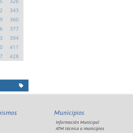
5
326
2
343
9
360
6
377
3
394
0
411
7
428
nismos
Municipios
Información Municipal
A
ATM técnica a municipios