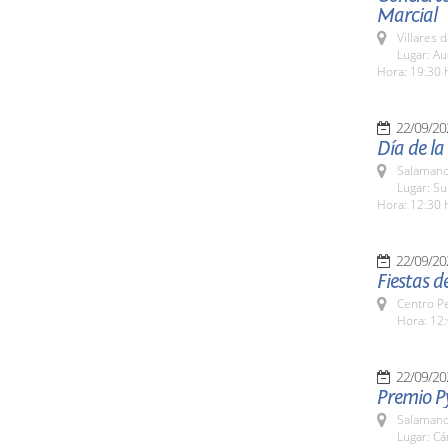
Marcial
Villares 
Lugar: Au
Hora: 19:30 
22/09/20
Día de la
Salamanc
Lugar: S
Hora: 12:30 
22/09/20
Fiestas 
Centro Pe
Hora: 12:
22/09/20
Premio P
Salamanc
Lugar: C