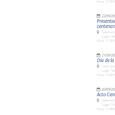
Hora: 12:00 
22/09/20
Presentac
centenar
Salamanc
Lugar: Sa
Hora: 11:30 
21/09/20
Día de la
Salamanc
Lugar: Sa
Hora: 13:00 
20/09/20
Acto Cent
Salamanc
Lugar: Pl
Hora: 12:00h