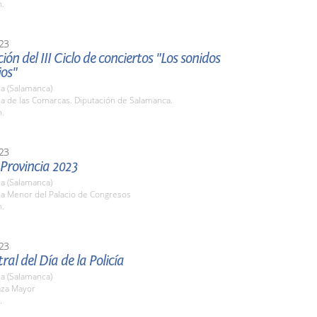
h.
23
ión del III Ciclo de conciertos "Los sonidos
ios"
a (Salamanca)
la de las Comarcas. Diputación de Salamanca.
h.
23
 Provincia 2023
a (Salamanca)
la Menor del Palacio de Congresos
h.
23
ral del Día de la Policía
a (Salamanca)
aza Mayor
.