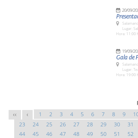
20/09/20
Presentac
Salamanc
Lugar: Sa
Hora: 11:00 
19/09/20
Gala de P
Salamanc
Lugar: Te
Hora: 19:00 
1
2
3
4
5
6
7
8
9
1
<<
<
23
24
25
26
27
28
29
30
31
44
45
46
47
48
49
50
51
52