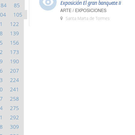
Exposición El gran banquete II
84
85
ARTE / EXPOSICIONES
04
105
Santa Marta de Tormes
1
122
8
139
5
156
2
173
9
190
6
207
3
224
0
241
7
258
4
275
1
292
8
309