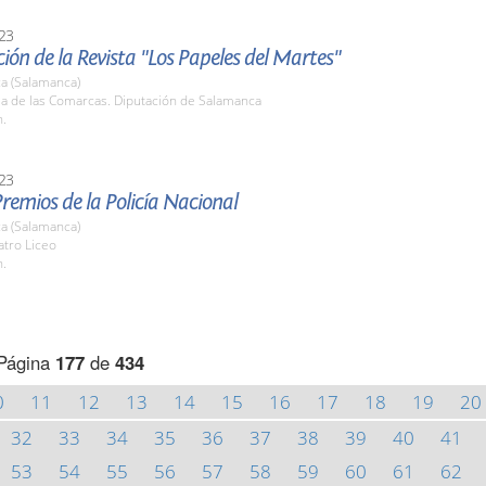
23
ión de la Revista "Los Papeles del Martes"
a (Salamanca)
la de las Comarcas. Diputación de Salamanca
h.
23
remios de la Policía Nacional
a (Salamanca)
atro Liceo
h.
Página
177
de
434
0
11
12
13
14
15
16
17
18
19
20
32
33
34
35
36
37
38
39
40
41
53
54
55
56
57
58
59
60
61
62