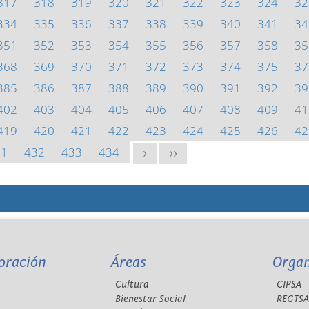
317
318
319
320
321
322
323
324
32
334
335
336
337
338
339
340
341
34
351
352
353
354
355
356
357
358
35
368
369
370
371
372
373
374
375
37
385
386
387
388
389
390
391
392
39
402
403
404
405
406
407
408
409
41
419
420
421
422
423
424
425
426
42
31
432
433
434
>
>>
oración
Áreas
Orga
Cultura
CIPSA
Bienestar Social
REGTS