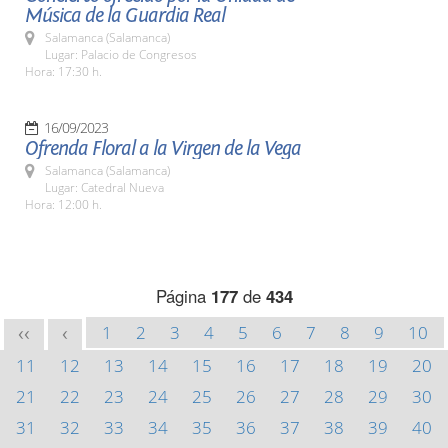
Música de la Guardia Real
Salamanca (Salamanca)
Lugar: Palacio de Congresos
Hora: 17:30 h.
16/09/2023
Ofrenda Floral a la Virgen de la Vega
Salamanca (Salamanca)
Lugar: Catedral Nueva
Hora: 12:00 h.
Página
177
de
434
1
2
3
4
5
6
7
8
9
10
<<
<
11
12
13
14
15
16
17
18
19
20
21
22
23
24
25
26
27
28
29
30
31
32
33
34
35
36
37
38
39
40