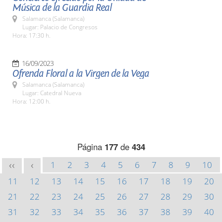
Música de la Guardia Real
Salamanca (Salamanca)
Lugar: Palacio de Congresos
Hora: 17:30 h.
16/09/2023
Ofrenda Floral a la Virgen de la Vega
Salamanca (Salamanca)
Lugar: Catedral Nueva
Hora: 12:00 h.
Página
177
de
434
1
2
3
4
5
6
7
8
9
10
<<
<
11
12
13
14
15
16
17
18
19
20
21
22
23
24
25
26
27
28
29
30
31
32
33
34
35
36
37
38
39
40