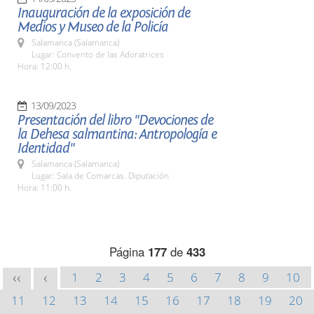
Inauguración de la exposición de
Medios y Museo de la Policía
Salamanca (Salamanca)
Lugar: Convento de las Adoratrices
Hora: 12:00 h.
13/09/2023
Presentación del libro "Devociones de
la Dehesa salmantina: Antropología e
Identidad"
Salamanca (Salamanca)
Lugar: Sala de Comarcas. Diputación
Hora: 11:00 h.
Página
177
de
433
1
2
3
4
5
6
7
8
9
10
<<
<
11
12
13
14
15
16
17
18
19
20