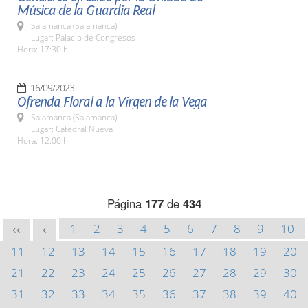
Música de la Guardia Real
Salamanca (Salamanca)
Lugar: Palacio de Congresos
Hora: 17:30 h.
16/09/2023
Ofrenda Floral a la Virgen de la Vega
Salamanca (Salamanca)
Lugar: Catedral Nueva
Hora: 12:00 h.
Página
177
de
434
1
2
3
4
5
6
7
8
9
10
<<
<
11
12
13
14
15
16
17
18
19
20
21
22
23
24
25
26
27
28
29
30
31
32
33
34
35
36
37
38
39
40