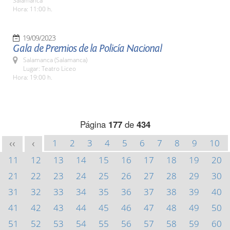
Salamanca
Hora: 11:00 h.
19/09/2023
Gala de Premios de la Policía Nacional
Salamanca (Salamanca)
Lugar: Teatro Liceo
Hora: 19:00 h.
Página
177
de
434
1
2
3
4
5
6
7
8
9
10
<<
<
11
12
13
14
15
16
17
18
19
20
21
22
23
24
25
26
27
28
29
30
31
32
33
34
35
36
37
38
39
40
41
42
43
44
45
46
47
48
49
50
51
52
53
54
55
56
57
58
59
60