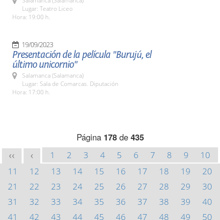
Salamanca (Salamanca)
Lugar: Teatro Liceo
Hora: 19:00 h.
19/09/2023
Presentación de la película "Burujú, el
último unicornio"
Salamanca (Salamanca)
Lugar: Sala de Comarcas. Diputación
Hora: 17:00 h.
Página
178
de
435
1
2
3
4
5
6
7
8
9
10
<<
<
11
12
13
14
15
16
17
18
19
20
21
22
23
24
25
26
27
28
29
30
31
32
33
34
35
36
37
38
39
40
41
42
43
44
45
46
47
48
49
50