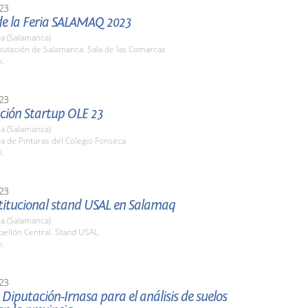
23
de la Feria SALAMAQ 2023
a (Salamanca)
putación de Salamanca. Sala de las Comarcas
h.
23
ción Startup OLE 23
a (Salamanca)
la de Pinturas del Colegio Fonseca
h.
23
stitucional stand USAL en Salamaq
a (Salamanca)
bellón Central. Stand USAL
h.
23
Diputación-Irnasa para el análisis de suelos