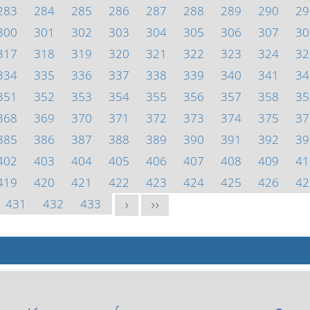
283
284
285
286
287
288
289
290
29
300
301
302
303
304
305
306
307
30
317
318
319
320
321
322
323
324
32
334
335
336
337
338
339
340
341
34
351
352
353
354
355
356
357
358
35
368
369
370
371
372
373
374
375
37
385
386
387
388
389
390
391
392
39
402
403
404
405
406
407
408
409
41
419
420
421
422
423
424
425
426
42
431
432
433
>
>>