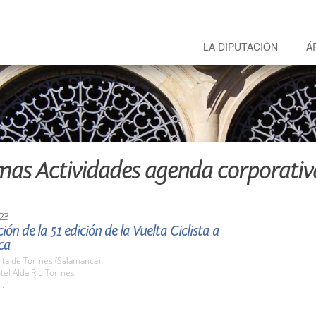
LA DIPUTACIÓN
Á
mas Actividades agenda corporativ
23
ión de la 51 edición de la Vuelta Ciclista a
ca
rta de Tormes (Salamanca)
tel Alda Rio Tormes
h.