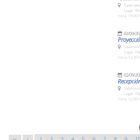
Salamanc
Lugar: Re
Hora: 19:00 
02/09/20
Proyecci
Salamanc
Lugar: Pa
Hora: 12:30 
02/09/20
Recepción
Salamanc
Lugar: Pa
Hora: 12:00 
1
2
3
4
5
6
7
8
9
1
<<
<