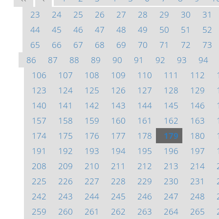
23
24
25
26
27
28
29
30
31
44
45
46
47
48
49
50
51
52
65
66
67
68
69
70
71
72
73
86
87
88
89
90
91
92
93
94
106
107
108
109
110
111
112
123
124
125
126
127
128
129
140
141
142
143
144
145
146
157
158
159
160
161
162
163
174
175
176
177
178
179
180
191
192
193
194
195
196
197
208
209
210
211
212
213
214
225
226
227
228
229
230
231
242
243
244
245
246
247
248
259
260
261
262
263
264
265