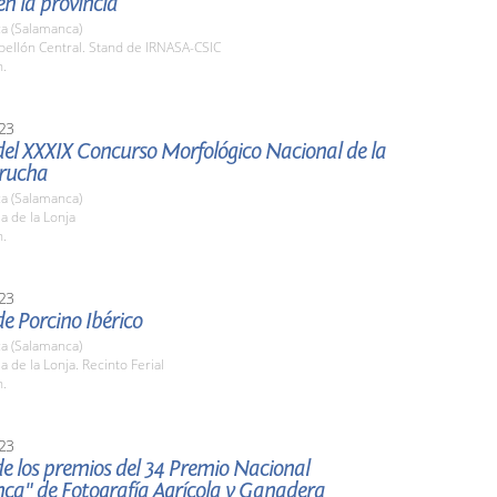
en la provincia
a (Salamanca)
bellón Central. Stand de IRNASA-CSIC
h.
23
del XXXIX Concurso Morfológico Nacional de la
rucha
a (Salamanca)
la de la Lonja
h.
23
e Porcino Ibérico
a (Salamanca)
la de la Lonja. Recinto Ferial
h.
23
e los premios del 34 Premio Nacional
ca" de Fotografía Agrícola y Ganadera