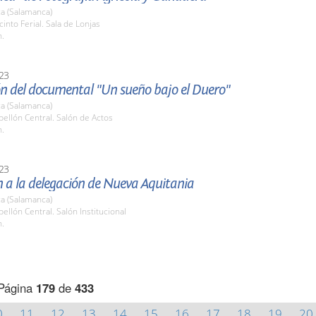
a (Salamanca)
cinto Ferial. Sala de Lonjas
h.
23
ón del documental "Un sueño bajo el Duero"
a (Salamanca)
bellón Central. Salón de Actos
h.
23
 a la delegación de Nueva Aquitania
a (Salamanca)
bellón Central. Salón Institucional
h.
Página
179
de
433
0
11
12
13
14
15
16
17
18
19
20