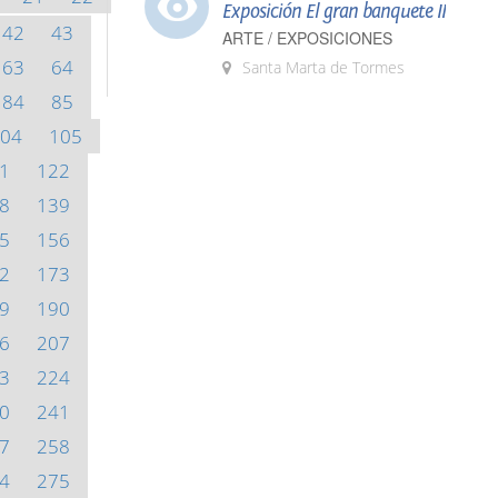
Exposición El gran banquete II
42
43
ARTE / EXPOSICIONES
63
64
Santa Marta de Tormes
84
85
04
105
1
122
8
139
5
156
2
173
9
190
6
207
3
224
0
241
7
258
4
275