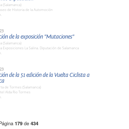
a (Salamanca)
useo de Historia de la Automoción
h.
23
ión de la exposición "Mutaciones"
a (Salamanca)
la Exposiciones La Salina. Diputación de Salamanca
h.
23
ión de la 51 edición de la Vuelta Ciclista a
ca
rta de Tormes (Salamanca)
tel Alda Rio Tormes
h.
Página
179
de
434