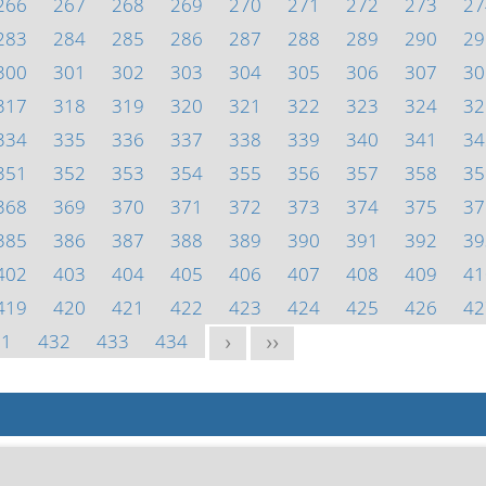
266
267
268
269
270
271
272
273
27
283
284
285
286
287
288
289
290
29
300
301
302
303
304
305
306
307
30
317
318
319
320
321
322
323
324
32
334
335
336
337
338
339
340
341
34
351
352
353
354
355
356
357
358
35
368
369
370
371
372
373
374
375
37
385
386
387
388
389
390
391
392
39
402
403
404
405
406
407
408
409
41
419
420
421
422
423
424
425
426
42
31
432
433
434
>
>>