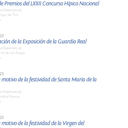
e Premios del LXXII Concurso Hípico Nacional
a (Salamanca)
ampo de Tiro
h.
23
ción de la Exposición de la Guardia Real
a (Salamanca)
rre de los Anaya
h.
23
 motivo de la festividad de Santa María de la
a (Salamanca)
tedral Nueva
h.
23
 motivo de la festividad de la Virgen del