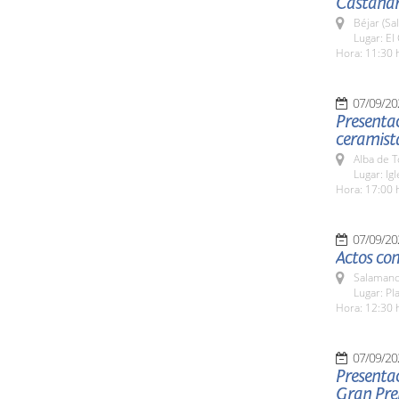
Castaña
Béjar (Sa
Lugar: El
Hora: 11:30 
07/09/20
Presentac
ceramista
Alba de 
Lugar: Ig
Hora: 17:00 
07/09/20
Actos co
Salamanc
Lugar: Pl
Hora: 12:30 
07/09/20
Presentac
Gran Pre