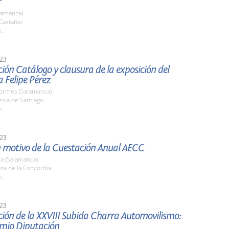
r
lamanca)
 Castañar
h.
23
ión Catálogo y clausura de la exposición del
 Felipe Pérez
Tormes (Salamanca)
lesia de Santiago
h.
23
n motivo de la Cuestación Anual AECC
a (Salamanca)
aza de la Concordia
h.
23
ión de la XXVIII Subida Charra Automovilismo:
mio Diputación