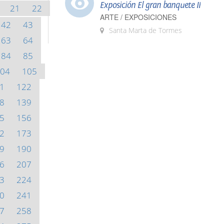
Exposición El gran banquete II
21
22
ARTE / EXPOSICIONES
42
43
Santa Marta de Tormes
63
64
84
85
04
105
1
122
8
139
5
156
2
173
9
190
6
207
3
224
0
241
7
258