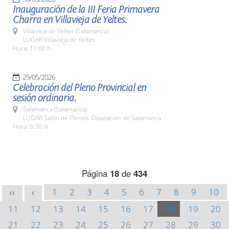
Inauguración de la III Feria Primavera
Charra en Villavieja de Yeltes.
Villavieja de Yeltes (Salamanca)
LUGAR Villavieja de Yeltes
Hora: 11:00 h.
29/05/2026
Celebración del Pleno Provincial en
sesión ordinaria.
Salamanca (Salamanca)
LUGAR Salón de Plenos. Diputación de Salamanca
Hora: 9:30 H.
Página
18
de
434
1
2
3
4
5
6
7
8
9
10
<<
<
11
12
13
14
15
16
17
18
19
20
21
22
23
24
25
26
27
28
29
30