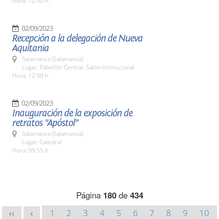
Hora: 12:30 h.
02/09/2023
Recepción a la delegación de Nueva
Aquitania
Salamanca (Salamanca)
Lugar: Pabellón Central. Salón Institucional
Hora: 12:00 h.
02/09/2023
Inauguración de la exposición de
retratos "Apóstol"
Salamanca (Salamanca)
Lugar: Catedral
Hora: 09:55 h.
Página
180
de
434
1
2
3
4
5
6
7
8
9
10
<<
<