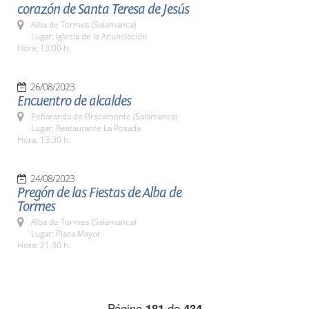
corazón de Santa Teresa de Jesús
Alba de Tormes (Salamanca)
Lugar: Iglesia de la Anunciación
Hora: 13:00 h.
26/08/2023
Encuentro de alcaldes
Peñaranda de Bracamonte (Salamanca)
Lugar: Restaurante La Posada
Hora: 13:30 h.
24/08/2023
Pregón de las Fiestas de Alba de
Tormes
Alba de Tormes (Salamanca)
Lugar: Plaza Mayor
Hora: 21:30 h.
Página
181
de
434