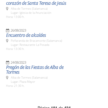
corazón de Santa Teresa de Jesús
Alba de Tormes (Salamanca)
Lugar: Iglesia de la Anunciación
Hora: 13:00 h.
26/08/2023
Encuentro de alcaldes
Peñaranda de Bracamonte (Salamanca)
Lugar: Restaurante La Posada
Hora: 13:30 h.
24/08/2023
Pregón de las Fiestas de Alba de
Tormes
Alba de Tormes (Salamanca)
Lugar: Plaza Mayor
Hora: 21:30 h.
Página
181
de
434