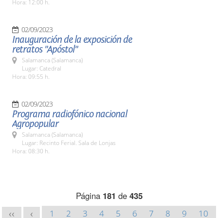
Hora: 12:00 h.
02/09/2023
Inauguración de la exposición de
retratos "Apóstol"
Salamanca (Salamanca)
Lugar: Catedral
Hora: 09:55 h.
02/09/2023
Programa radiofónico nacional
Agropopular
Salamanca (Salamanca)
Lugar: Recinto Ferial. Sala de Lonjas
Hora: 08:30 h.
Página
181
de
435
1
2
3
4
5
6
7
8
9
10
<<
<