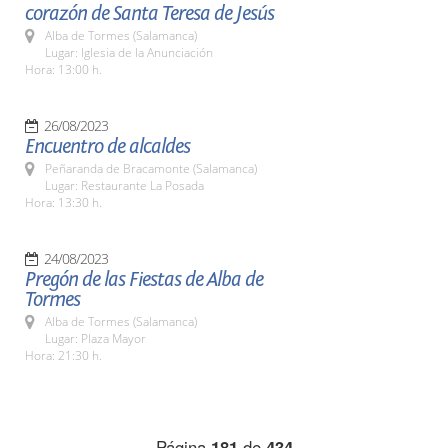
corazón de Santa Teresa de Jesús
Alba de Tormes (Salamanca)
Lugar: Iglesia de la Anunciación
Hora: 13:00 h.
26/08/2023
Encuentro de alcaldes
Peñaranda de Bracamonte (Salamanca)
Lugar: Restaurante La Posada
Hora: 13:30 h.
24/08/2023
Pregón de las Fiestas de Alba de
Tormes
Alba de Tormes (Salamanca)
Lugar: Plaza Mayor
Hora: 21:30 h.
Página
181
de
434