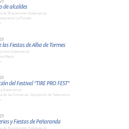
23
 de alcaldes
a de Bracamonte (Salamanca)
estaurante La Posada
h.
23
 las Fiestas de Alba de Tormes
Tormes (Salamanca)
aza Mayor
h.
23
ión del Festival "TIRE PRO FEST"
a (Salamanca)
la de las Comarcas. Diputación de Salamanca
h.
23
rias y Fiestas de Peñaranda
a de Bracamonte (Salamanca)