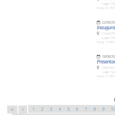
Lugar: Pl
Hora: 21:30 
22/08/20
Inaugurac
Ciudad R
Lugar: Pa
Hora: 17:00 
18/08/20
Presenta
Salamanc
Lugar: Sa
Hora: 11:30 
1
2
3
4
5
6
7
8
9
1
<<
<