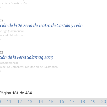
aza de la Constitución
h.
23
ión de la 26 Feria de Teatro de Castilla y León
odrigo (Salamanca)
lacio de Montarco
h.
23
ción de la Feria Salamaq 2023
a (Salamanca)
la de las Comarcas. Diputación de Salamanca
h.
Página
181
de
434
0
11
12
13
14
15
16
17
18
19
20