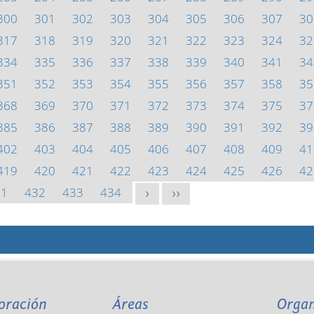
300
301
302
303
304
305
306
307
30
317
318
319
320
321
322
323
324
32
334
335
336
337
338
339
340
341
34
351
352
353
354
355
356
357
358
35
368
369
370
371
372
373
374
375
37
385
386
387
388
389
390
391
392
39
402
403
404
405
406
407
408
409
41
419
420
421
422
423
424
425
426
42
31
432
433
434
>
>>
oración
Áreas
Orga