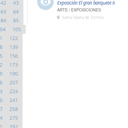
42
43
Exposición El gran banquete II
ARTE / EXPOSICIONES
63
64
Santa Marta de Tormes
84
85
04
105
1
122
8
139
5
156
2
173
9
190
6
207
3
224
0
241
7
258
4
275
1
292