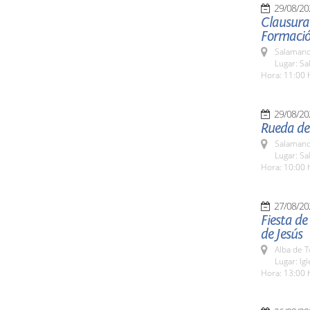
29/08/20
Clausura 
Formació
Salamanc
Lugar: S
Hora: 11:00 
29/08/20
Rueda de 
Salamanc
Lugar: S
Hora: 10:00 
27/08/20
Fiesta de
de Jesús
Alba de 
Lugar: Ig
Hora: 13:00 