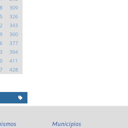
8
309
5
326
2
343
9
360
6
377
3
394
0
411
7
428
nismos
Municipios