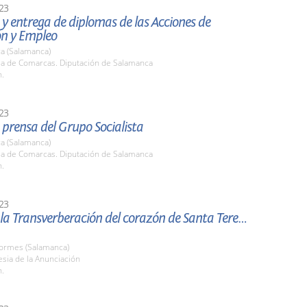
23
y entrega de diplomas de las Acciones de
n y Empleo
a (Salamanca)
ala de Comarcas. Diputación de Salamanca
h.
23
prensa del Grupo Socialista
a (Salamanca)
ala de Comarcas. Diputación de Salamanca
h.
23
 la Transverberación del corazón de Santa Teresa
Tormes (Salamanca)
lesia de la Anunciación
h.