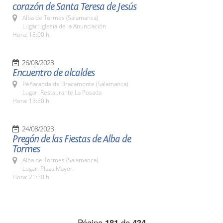
corazón de Santa Teresa de Jesús
Alba de Tormes (Salamanca)
Lugar: Iglesia de la Anunciación
Hora: 13:00 h.
26/08/2023
Encuentro de alcaldes
Peñaranda de Bracamonte (Salamanca)
Lugar: Restaurante La Posada
Hora: 13:30 h.
24/08/2023
Pregón de las Fiestas de Alba de
Tormes
Alba de Tormes (Salamanca)
Lugar: Plaza Mayor
Hora: 21:30 h.
Página
181
de
434