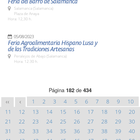
Feria del Barro de Salamanca
Salamanca (Salamanca)
Plaza de Anaya
Hora: 12,30 h.
05/08/2023
Feria Agroalimentaria Hispano Lusa y
de las Tradiciones Artesanas
Peralejos de Abajo (Salamanca)
Hora: 12:30 h.
Página
182
de
434
1
2
3
4
5
6
7
8
9
10
<<
<
11
12
13
14
15
16
17
18
19
20
21
22
23
24
25
26
27
28
29
30
31
32
33
34
35
36
37
38
39
40