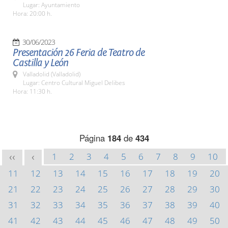
Lugar: Ayuntamiento
Hora: 20:00 h.
30/06/2023
Presentación 26 Feria de Teatro de
Castilla y León
Valladolid (Valladolid)
Lugar: Centro Cultural Miguel Delibes
Hora: 11:30 h.
Página
184
de
434
1
2
3
4
5
6
7
8
9
10
<<
<
11
12
13
14
15
16
17
18
19
20
21
22
23
24
25
26
27
28
29
30
31
32
33
34
35
36
37
38
39
40
41
42
43
44
45
46
47
48
49
50