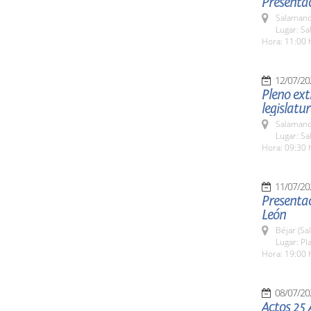
Presenta
Salamanc
Lugar: Sa
Hora: 11:00 
12/07/20
Pleno ext
legislatu
Salamanc
Lugar: Sa
Hora: 09:30 
11/07/20
Presentac
León
Béjar (Sa
Lugar: Pl
Hora: 19:00 
08/07/20
Actos 25 