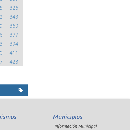
5
326
2
343
9
360
6
377
3
394
0
411
7
428
nismos
Municipios
Información Municipal