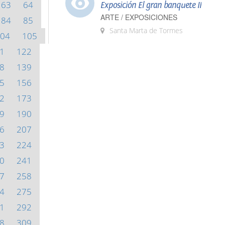
63
64
Exposición El gran banquete II
ARTE / EXPOSICIONES
84
85
Santa Marta de Tormes
04
105
1
122
8
139
5
156
2
173
9
190
6
207
3
224
0
241
7
258
4
275
1
292
8
309