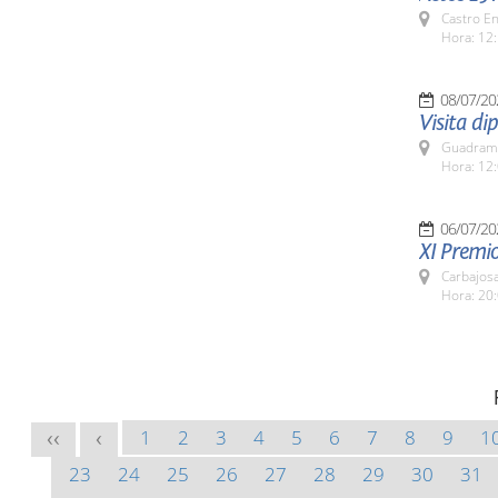
Castro E
Hora: 12:
08/07/20
Visita d
Guadrami
Hora: 12:
06/07/20
XI Premi
Carbajosa
Hora: 20:
1
2
3
4
5
6
7
8
9
1
<<
<
23
24
25
26
27
28
29
30
31