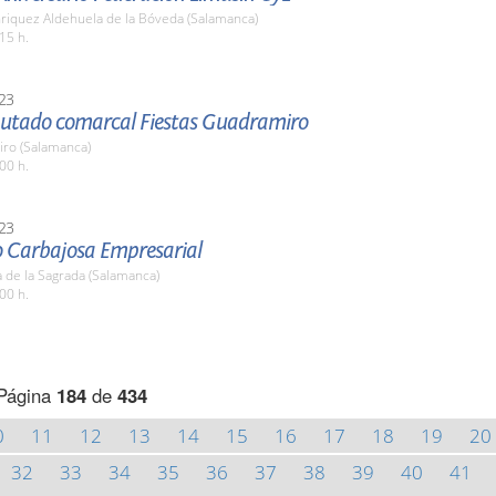
nriquez Aldehuela de la Bóveda (Salamanca)
15 h.
23
iputado comarcal Fiestas Guadramiro
ro (Salamanca)
00 h.
23
o Carbajosa Empresarial
 de la Sagrada (Salamanca)
00 h.
Página
184
de
434
0
11
12
13
14
15
16
17
18
19
20
32
33
34
35
36
37
38
39
40
41