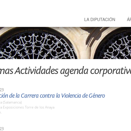
LA DIPUTACIÓN
Á
mas Actividades agenda corporativ
23
ión de la Carrera contra la Violencia de Género
a (Salamanca)
la Exposiciones Torre de los Anaya
h.
23