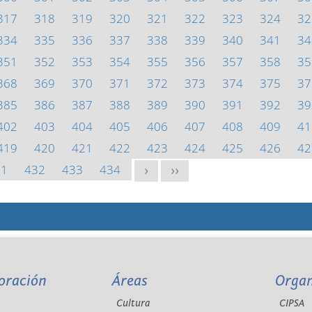
317
318
319
320
321
322
323
324
32
334
335
336
337
338
339
340
341
34
351
352
353
354
355
356
357
358
35
368
369
370
371
372
373
374
375
37
385
386
387
388
389
390
391
392
39
402
403
404
405
406
407
408
409
41
419
420
421
422
423
424
425
426
42
31
432
433
434
>
>>
oración
Áreas
Orga
Cultura
CIPSA