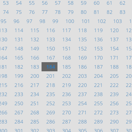
53
54
55
56
57
58
59
60
61
62
74
75
76
77
78
79
80
81
82
83
95
96
97
98
99
100
101
102
103
1
113
114
115
116
117
118
119
120
12
130
131
132
133
134
135
136
137
13
147
148
149
150
151
152
153
154
15
164
165
166
167
168
169
170
171
17
181
182
183
184
185
186
187
188
18
198
199
200
201
202
203
204
205
20
215
216
217
218
219
220
221
222
22
232
233
234
235
236
237
238
239
24
249
250
251
252
253
254
255
256
25
266
267
268
269
270
271
272
273
27
283
284
285
286
287
288
289
290
29
300
301
302
303
304
305
306
307
30