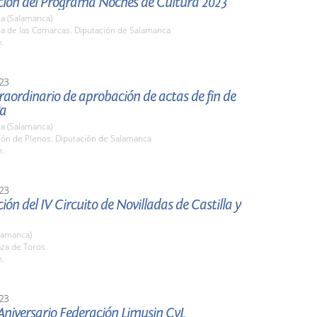
ción del Programa Noches de Cultura 2023
a (Salamanca)
la de las Comarcas. Diputación de Salamanca
h.
23
raordinario de aprobación de actas de fin de
ra
a (Salamanca)
lón de Plenos. Diputación de Salamanca
h.
23
ión del IV Circuito de Novilladas de Castilla y
lamanca)
aza de Toros
h.
23
Aniversario Federación Limusin CyL