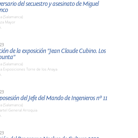
ersario del secuestro y asesinato de Miguel
anco
a (Salamanca)
aza Mayor
h.
23
ión de la exposición "Jean Claude Cubino. Los
 punta"
a (Salamanca)
la Exposiciones Torre de los Anaya
h.
23
osesión del Jefe del Mando de Ingenieros nº 11
a (Salamanca)
artel General Arroquia
h.
23