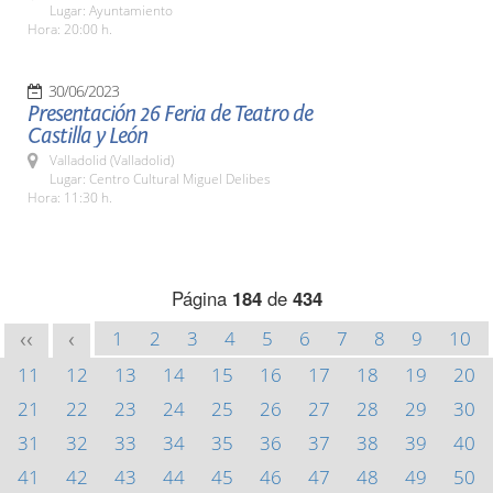
Lugar: Ayuntamiento
Hora: 20:00 h.
30/06/2023
Presentación 26 Feria de Teatro de
Castilla y León
Valladolid (Valladolid)
Lugar: Centro Cultural Miguel Delibes
Hora: 11:30 h.
Página
184
de
434
1
2
3
4
5
6
7
8
9
10
<<
<
11
12
13
14
15
16
17
18
19
20
21
22
23
24
25
26
27
28
29
30
31
32
33
34
35
36
37
38
39
40
41
42
43
44
45
46
47
48
49
50