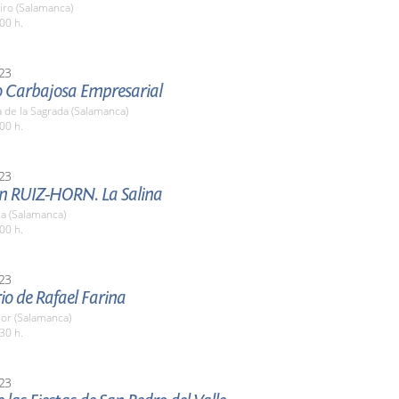
ro (Salamanca)
00 h.
23
o Carbajosa Empresarial
 de la Sagrada (Salamanca)
00 h.
23
ón RUIZ-HORN. La Salina
a (Salamanca)
00 h.
23
o de Rafael Farina
or (Salamanca)
30 h.
23