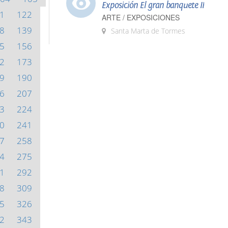
Exposición El gran banquete II
1
122
ARTE / EXPOSICIONES
8
139
Santa Marta de Tormes
5
156
2
173
9
190
6
207
3
224
0
241
7
258
4
275
1
292
8
309
5
326
2
343