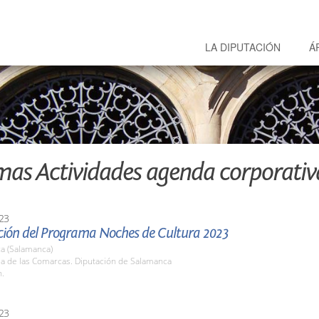
LA DIPUTACIÓN
Á
mas Actividades agenda corporativ
23
ción del Programa Noches de Cultura 2023
a (Salamanca)
la de las Comarcas. Diputación de Salamanca
h.
23