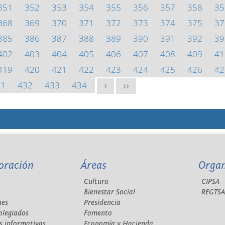
351
352
353
354
355
356
357
358
35
368
369
370
371
372
373
374
375
37
385
386
387
388
389
390
391
392
39
402
403
404
405
406
407
408
409
41
419
420
421
422
423
424
425
426
42
31
432
433
434
>
>>
oración
Áreas
Orga
Cultura
CIPSA
Bienestar Social
REGTS
nes
Presidencia
olegiados
Fomento
s informativas
Economía y Hacienda