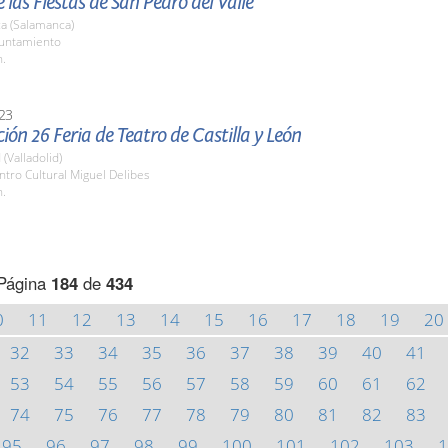
 las Fiestas de San Pedro del Valle
a (Salamanca)
yuntamiento
h.
23
ión 26 Feria de Teatro de Castilla y León
 (Valladolid)
ntro Cultural Miguel Delibes
h.
Página
184
de
434
0
11
12
13
14
15
16
17
18
19
20
32
33
34
35
36
37
38
39
40
41
53
54
55
56
57
58
59
60
61
62
74
75
76
77
78
79
80
81
82
83
95
96
97
98
99
100
101
102
103
1