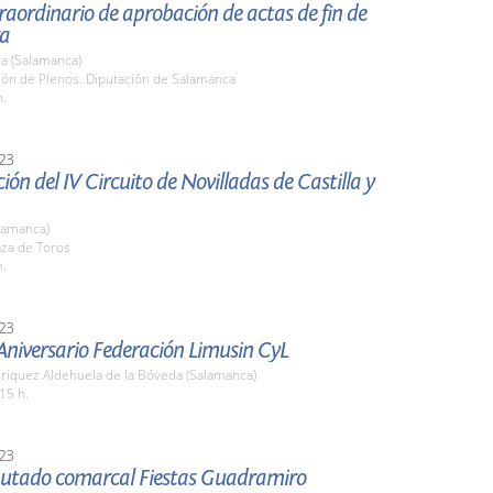
raordinario de aprobación de actas de fin de
ra
a (Salamanca)
lón de Plenos. Diputación de Salamanca
h.
23
ión del IV Circuito de Novilladas de Castilla y
lamanca)
aza de Toros
h.
23
Aniversario Federación Limusin CyL
nriquez Aldehuela de la Bóveda (Salamanca)
15 h.
23
iputado comarcal Fiestas Guadramiro