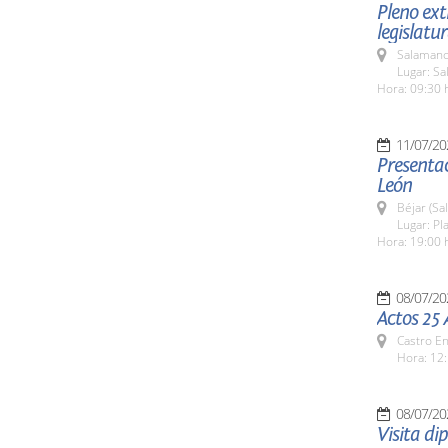
Pleno ext
legislatu
Salamanc
Lugar: Sa
Hora: 09:30 
11/07/20
Presentac
León
Béjar (Sa
Lugar: Pl
Hora: 19:00 
08/07/20
Actos 25 
Castro E
Hora: 12:
08/07/20
Visita d