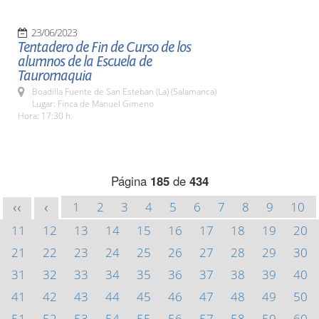
23/06/2023
Tentadero de Fin de Curso de los
alumnos de la Escuela de
Tauromaquia
Boadilla Fuente de San Esteban (La) (Salamanca)
Lugar: Finca de Manuel Gimeno
Hora: 17:30 h.
Página
185
de
434
1
2
3
4
5
6
7
8
9
10
<<
<
11
12
13
14
15
16
17
18
19
20
21
22
23
24
25
26
27
28
29
30
31
32
33
34
35
36
37
38
39
40
41
42
43
44
45
46
47
48
49
50
51
52
53
54
55
56
57
58
59
60