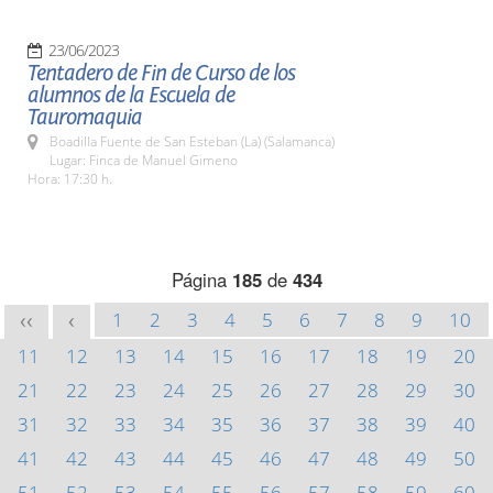
23/06/2023
Tentadero de Fin de Curso de los
alumnos de la Escuela de
Tauromaquia
Boadilla Fuente de San Esteban (La) (Salamanca)
Lugar: Finca de Manuel Gimeno
Hora: 17:30 h.
Página
185
de
434
1
2
3
4
5
6
7
8
9
10
<<
<
11
12
13
14
15
16
17
18
19
20
21
22
23
24
25
26
27
28
29
30
31
32
33
34
35
36
37
38
39
40
41
42
43
44
45
46
47
48
49
50
51
52
53
54
55
56
57
58
59
60