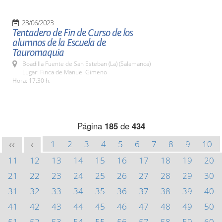
23/06/2023
Tentadero de Fin de Curso de los
alumnos de la Escuela de
Tauromaquia
Boadilla Fuente de San Esteban (La) (Salamanca)
Lugar: Finca de Manuel Gimeno
Hora: 17:30 h.
Página
185
de
434
1
2
3
4
5
6
7
8
9
10
<<
<
11
12
13
14
15
16
17
18
19
20
21
22
23
24
25
26
27
28
29
30
31
32
33
34
35
36
37
38
39
40
41
42
43
44
45
46
47
48
49
50
51
52
53
54
55
56
57
58
59
60