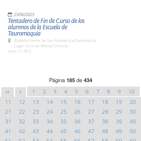
23/06/2023
Tentadero de Fin de Curso de los
alumnos de la Escuela de
Tauromaquia
Boadilla Fuente de San Esteban (La) (Salamanca)
Lugar: Finca de Manuel Gimeno
Hora: 17:30 h.
Página
185
de
434
1
2
3
4
5
6
7
8
9
10
<<
<
11
12
13
14
15
16
17
18
19
20
21
22
23
24
25
26
27
28
29
30
31
32
33
34
35
36
37
38
39
40
41
42
43
44
45
46
47
48
49
50
51
52
53
54
55
56
57
58
59
60