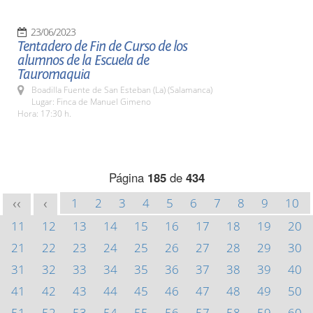
23/06/2023
Tentadero de Fin de Curso de los
alumnos de la Escuela de
Tauromaquia
Boadilla Fuente de San Esteban (La) (Salamanca)
Lugar: Finca de Manuel Gimeno
Hora: 17:30 h.
Página
185
de
434
1
2
3
4
5
6
7
8
9
10
<<
<
11
12
13
14
15
16
17
18
19
20
21
22
23
24
25
26
27
28
29
30
31
32
33
34
35
36
37
38
39
40
41
42
43
44
45
46
47
48
49
50
51
52
53
54
55
56
57
58
59
60