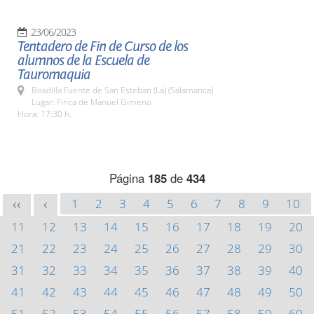
23/06/2023
Tentadero de Fin de Curso de los
alumnos de la Escuela de
Tauromaquia
Boadilla Fuente de San Esteban (La) (Salamanca)
Lugar: Finca de Manuel Gimeno
Hora: 17:30 h.
Página
185
de
434
1
2
3
4
5
6
7
8
9
10
<<
<
11
12
13
14
15
16
17
18
19
20
21
22
23
24
25
26
27
28
29
30
31
32
33
34
35
36
37
38
39
40
41
42
43
44
45
46
47
48
49
50
51
52
53
54
55
56
57
58
59
60