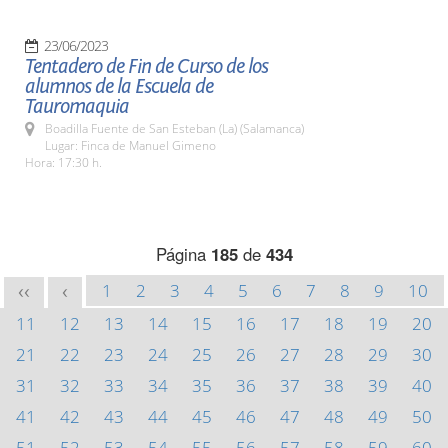
23/06/2023
Tentadero de Fin de Curso de los
alumnos de la Escuela de
Tauromaquia
Boadilla Fuente de San Esteban (La) (Salamanca)
Lugar: Finca de Manuel Gimeno
Hora: 17:30 h.
Página
185
de
434
1
2
3
4
5
6
7
8
9
10
<<
<
11
12
13
14
15
16
17
18
19
20
21
22
23
24
25
26
27
28
29
30
31
32
33
34
35
36
37
38
39
40
41
42
43
44
45
46
47
48
49
50
51
52
53
54
55
56
57
58
59
60