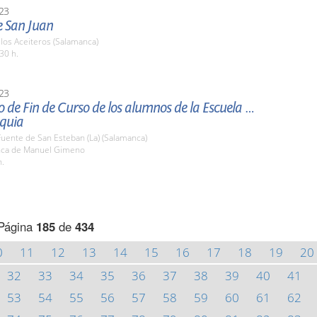
23
e San Juan
 los Aceiteros (Salamanca)
30 h.
23
 de Fin de Curso de los alumnos de la Escuela de
quia
Fuente de San Esteban (La) (Salamanca)
inca de Manuel Gimeno
h.
Página
185
de
434
0
11
12
13
14
15
16
17
18
19
20
32
33
34
35
36
37
38
39
40
41
53
54
55
56
57
58
59
60
61
62