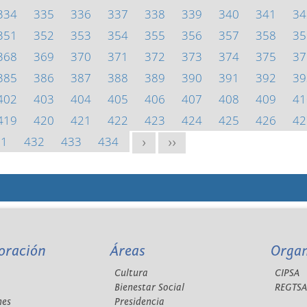
334
335
336
337
338
339
340
341
34
351
352
353
354
355
356
357
358
35
368
369
370
371
372
373
374
375
37
385
386
387
388
389
390
391
392
39
402
403
404
405
406
407
408
409
41
419
420
421
422
423
424
425
426
42
31
432
433
434
>
>>
oración
Áreas
Orga
Cultura
CIPSA
Bienestar Social
REGTS
nes
Presidencia