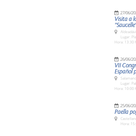
27/06/20
Visita a
"Saucelle
Aldeadávi
Lugar: Pl
Hora: 13:30 
26/06/20
VII Congr
Español 
Salamanc
Lugar: Pa
Hora: 10:00 
25/06/20
Paella po
Castellan
Hora: 15: