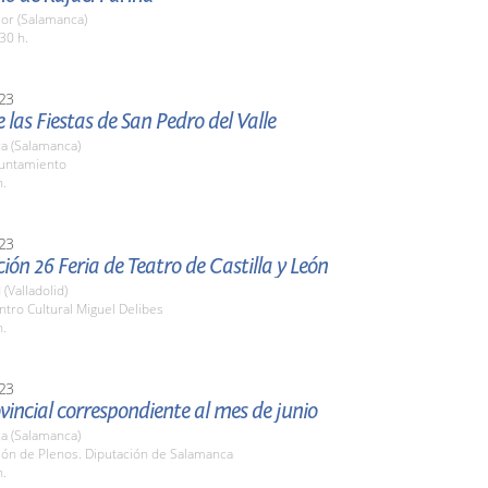
or (Salamanca)
30 h.
23
 las Fiestas de San Pedro del Valle
a (Salamanca)
yuntamiento
h.
23
ión 26 Feria de Teatro de Castilla y León
 (Valladolid)
ntro Cultural Miguel Delibes
h.
23
vincial correspondiente al mes de junio
a (Salamanca)
lón de Plenos. Diputación de Salamanca
h.