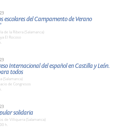
23
 los escolares del Campamento de Verano
"
la de la Ribera (Salamanca)
aya El Rocoso
h.
23
eso Internacional del español en Castilla y León.
para todos
a (Salamanca)
lacio de Congresos
h.
23
pular solidaria
os de Villiquera (Salamanca)
00 h.