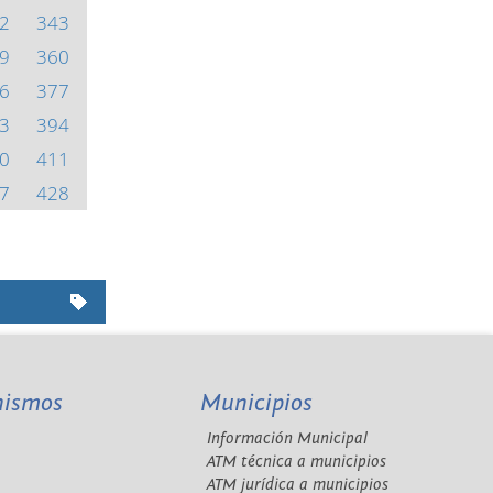
2
343
9
360
6
377
3
394
0
411
7
428
nismos
Municipios
Información Municipal
A
ATM técnica a municipios
ATM jurídica a municipios