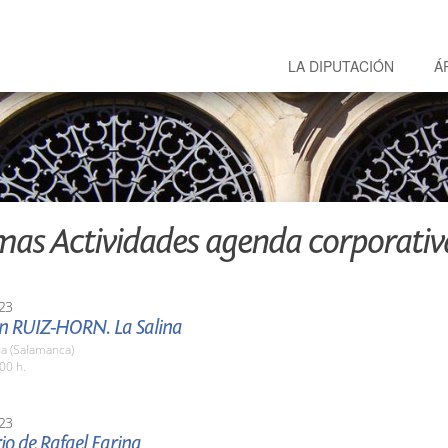
LA DIPUTACIÓN
Á
mas Actividades agenda corporativ
23
ón RUIZ-HORN. La Salina
a (Salamanca)
00 h.
23
o de Rafael Farina