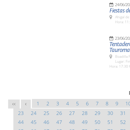
24/06/20
Fiestas d
Ahigal de
Hora: 11:
23/06/20
Tentadero
Tauroma
Boadilla 
Lugar: F
Hora: 17:30 
1
2
3
4
5
6
7
8
9
1
<<
<
23
24
25
26
27
28
29
30
31
44
45
46
47
48
49
50
51
52