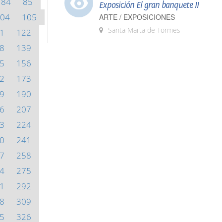
84
85
Exposición El gran banquete II
04
105
ARTE / EXPOSICIONES
Santa Marta de Tormes
1
122
8
139
5
156
2
173
9
190
6
207
3
224
0
241
7
258
4
275
1
292
8
309
5
326