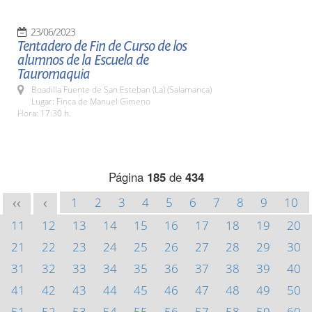
23/06/2023
Tentadero de Fin de Curso de los
alumnos de la Escuela de
Tauromaquia
Boadilla Fuente de San Esteban (La) (Salamanca)
Lugar: Finca de Manuel Gimeno
Hora: 17:30 h.
Página
185
de
434
1
2
3
4
5
6
7
8
9
10
<<
<
11
12
13
14
15
16
17
18
19
20
21
22
23
24
25
26
27
28
29
30
31
32
33
34
35
36
37
38
39
40
41
42
43
44
45
46
47
48
49
50
51
52
53
54
55
56
57
58
59
60